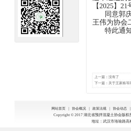
【2025】
同意郭庆辞
王伟为协会
特此通知
上一篇：没有了
下一篇：
关于王家栋等
网站首页
|
协会概况
|
政策法规
|
协会动态
|
Copyright © 2017 湖北省预拌混凝土协会版
地址：武汉市珞瑜路高科大