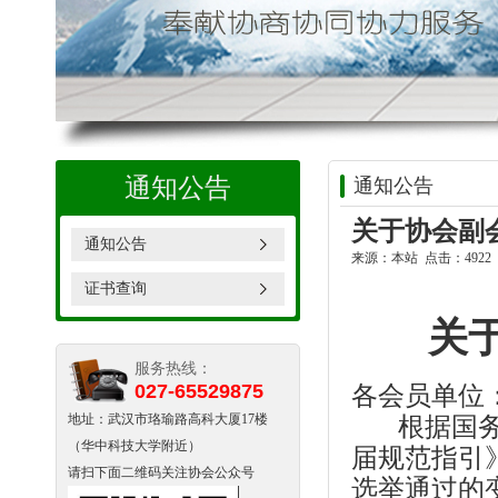
通知公告
通知公告
关于协会副
通知公告
来源：本站 点击：4922 时
证书查询
关
服务热线：
027-65529875
各会员单位
地址：武汉市珞瑜路高科大厦17楼
根据国务院
（华中科技大学附近）
届规范指引
请扫下面二维码关注协会公众号
选举通过的